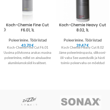
Koch-Chemie Fine Cut
Koch-Chemie Heavy Cut
F6.01, 1L
8.02, 1L
Poleerimine
,
Tööriistad
Poleerimine
,
Tööriistad
43,70
€
39,47
€
Koch-Chemie Fine Cut F6.01
Koch Chemie Heavy Cut 8.02
Uusima põlvkonna arukas masina
Jäme poleeriminspasta, silikooni-
poleerimine, millel on ainulaadne
õli-vaba See uuenduslik ja hästi
alumiiniumoksiidi kvaliteet.
toimiv poleervaha on mõeldud
tagab pesusüsteemi kriimustuste
kiireks tugevalt kahjustatud
ja sarnaste kasutusjälgede
värvipinna