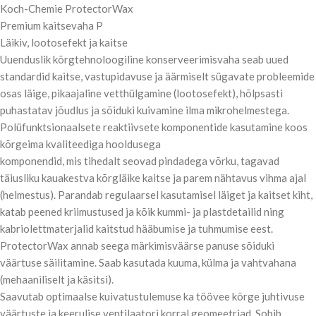
Koch-Chemie ProtectorWax
Premium kaitsevaha P
Läikiv, lootosefekt ja kaitse
Uuenduslik kõrgtehnoloogiline konserveerimisvaha seab uued
standardid kaitse, vastupidavuse ja äärmiselt sügavate probleemide
osas läige, pikaajaline vetthülgamine (lootosefekt), hõlpsasti
puhastatav jõudlus ja sõiduki kuivamine ilma mikrohelmestega.
Polüfunktsionaalsete reaktiivsete komponentide kasutamine koos
kõrgeima kvaliteediga hooldusega
komponendid, mis tihedalt seovad pindadega võrku, tagavad
täiusliku kauakestva kõrgläike kaitse ja parem nähtavus vihma ajal
(helmestus). Parandab regulaarsel kasutamisel läiget ja kaitset kiht,
katab peened kriimustused ja kõik kummi- ja plastdetailid ning
kabriolettmaterjalid kaitstud hääbumise ja tuhmumise eest.
ProtectorWax annab seega märkimisväärse panuse sõiduki
väärtuse säilitamine. Saab kasutada kuuma, külma ja vahtvahana
(mehaaniliselt ja käsitsi).
Saavutab optimaalse kuivatustulemuse ka töövee kõrge juhtivuse
väärtuste ja keerulise ventilaatori korral geomeetriad. Sobib