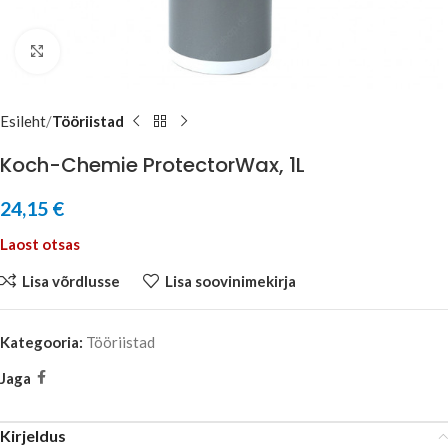
Click to enlarge
Esileht
Tööriistad
Koch-Chemie ProtectorWax, 1L
24,15
€
Laost otsas
Lisa võrdlusse
Lisa soovinimekirja
Kategooria:
Tööriistad
Jaga
Kirjeldus