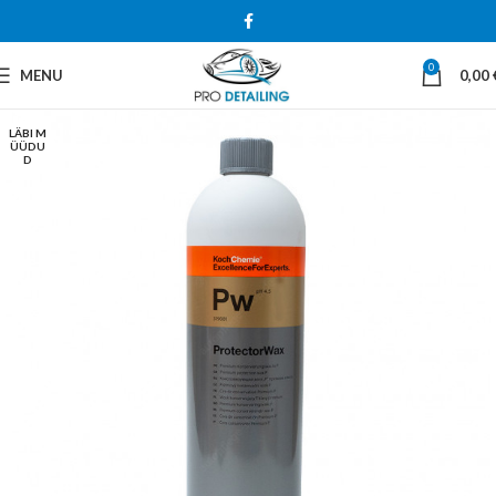
0
MENU
0,00
LÄBI M
ÜÜDU
D